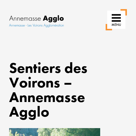
RÉIN
Sentiers des
NOS
USAG
Voirons –
POU
Annemasse
UNE
VILLE
Agglo
PLUS
VERT