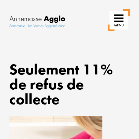
RÉIN
Seulement 11%
NOS
USAG
de refus de
POUR
UNE
collecte
VILLE
PLUS
VERT