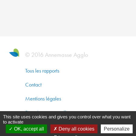
ET
U
P
© 2016 Annemasse Agglo
P
Tous les rapports
Contact
L
Mentions légales
N
Données personnelles
N
This site uses cookies and gives you control over what you want
to activate
Gestion des cookies
OK, accept all
Deny all cookies
Personalize