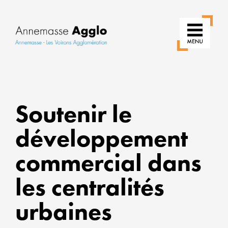
R
Soutenir le
N
développement
U
commercial dans
P
les centralités
U
urbaines