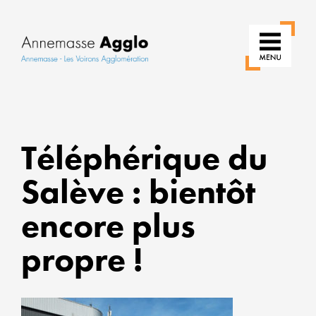
RÉIN
Téléphérique du
NOS
USAG
Salève : bientôt
POU
encore plus
UNE
VILLE
propre !
PLUS
VERT