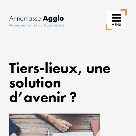
RÉIN
Tiers-lieux, une
NOS
USAG
solution
POUR
UNE
d’avenir ?
VILLE
PLUS
VERT