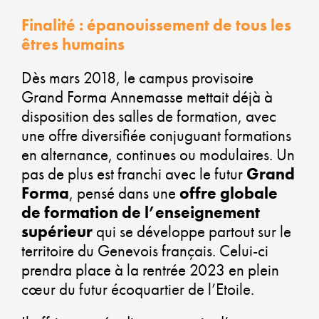
PL
Finalité : épanouissement de tous les
VE
êtres humains
Dès mars 2018, le campus provisoire
Grand Forma Annemasse mettait déjà à
disposition des salles de formation, avec
AL
une offre diversifiée conjuguant formations
D
en alternance, continues ou modulaires. Un
pas de plus est franchi avec le futur
Grand
É
Forma
, pensé dans une
offre globale
de formation de l’enseignement
SO
supérieur
qui se développe partout sur le
ET
territoire du Genevois français. Celui-ci
prendra place à la rentrée 2023 en plein
DÉ
cœur du futur écoquartier de l’Etoile.