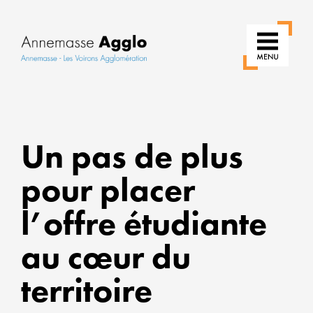
RÉ
Un pas de plus
N
pour placer
US
l’offre étudiante
P
au cœur du
U
territoire
VI