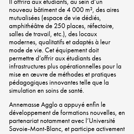
DU
Il offrira aux étudiants, au sein d’un
nouveau bâtiment de 4 000 m², des aires
mutualisées (espace de vie dédiés,
amphithéâtre de 250 places, réfectoire,
CO
salles de travail, etc.), des locaux
modernes, qualitatifs et adaptés à leur
CO
mode de vie. Cet équipement doit
U
permettre d’offrir aux étudiants des
infrastructures plus opérationnelles pour la
A
mise en œuvre de méthodes et pratiques
pédagogiques innovantes telle que la
DU
simulation en soins de santé.
Annemasse Agglo a appuyé enfin le
développement de formations nouvelles, en
GA
partenariat notamment avec l’Université
Savoie-Mont-Blanc, et participe activement