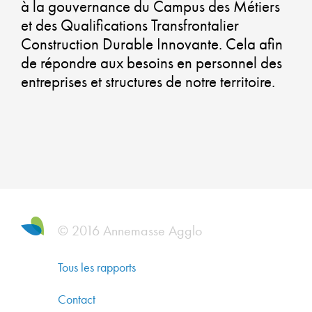
U
à la gouvernance du Campus des Métiers
QU
et des Qualifications Transfrontalier
Construction Durable Innovante. Cela afin
DE
de répondre aux besoins en personnel des
entreprises et structures de notre territoire.
VI
U
AT
ET
U
© 2016 Annemasse Agglo
PR
Tous les rapports
Contact