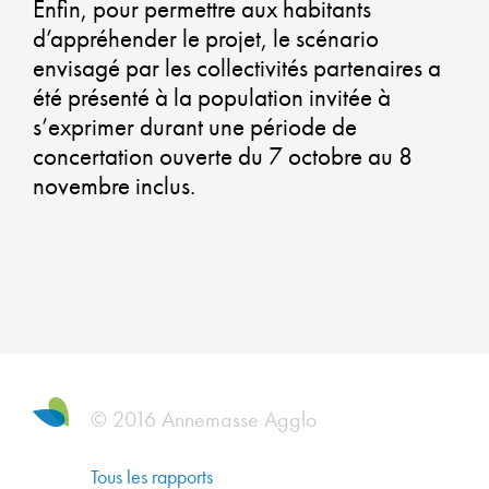
GA
Enfin, pour permettre aux habitants
U
d’appréhender le projet, le scénario
envisagé par les collectivités partenaires a
QU
été présenté à la population invitée à
s’exprimer durant une période de
DE
concertation ouverte du 7 octobre au 8
novembre inclus.
VI
U
AT
ET
U
© 2016 Annemasse Agglo
PR
Tous les rapports