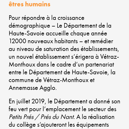
êtres humains
PL
Pour répondre à la croissance
VE
démographique – Le Département de la
Haute-Savoie accueille chaque année
12000 nouveaux habitants – et remédier
au niveau de saturation des établissements,
AL
un nouvel établissement s’érigera à Vétraz-
Monthoux dans le cadre d’un partenariat
D
entre le Département de Haute-Savoie, la
commune de Vétraz-Monthoux et
É
Annemasse Agglo.
SO
En juillet 2019, le Département a donné son
ET
feu vert pour l’emplacement le secteur des
Petits Prés / Prés du Nant
. A la réalisation
DÉ
du collège s’ajouteront les équipements