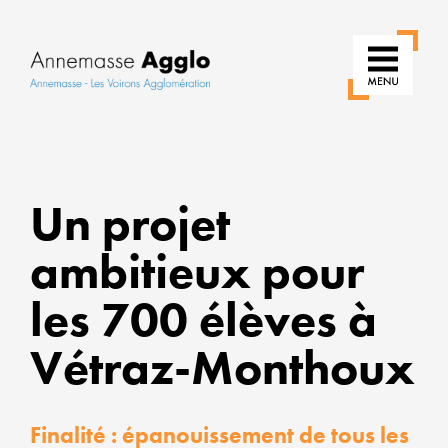
RÉ
Un projet
N
ambitieux pour
US
les 700 élèves à
P
Vétraz-Monthoux
U
VI
Finalité : épanouissement de tous les