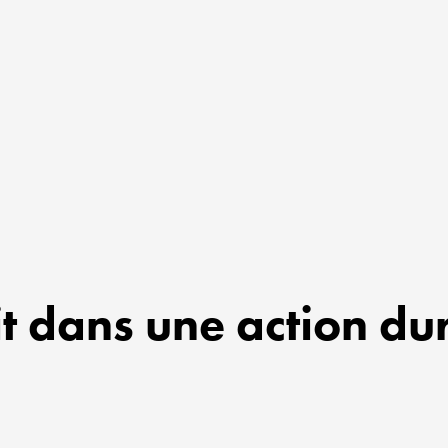
t dans une action du