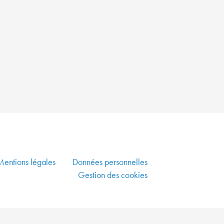
PLUS
VERTE
ALLIER
DYNAMISME
ÉCONOMIQUE,
SOLIDARITÉ
ET
DÉVELOPPEMENT
DURABLE
CO-
CONSTRUIRE
UN
Mentions légales
Données personnelles
AMÉNAGEMENT
Gestion des cookies
DURABLE
GARANTIR
UNE