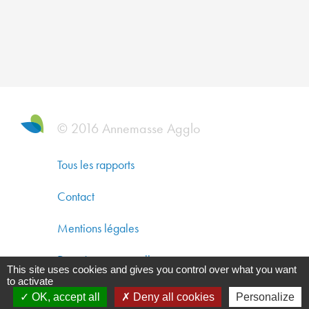
DYNAM
ÉCONO
SOLIDA
ET
DÉVEL
DURAB
© 2016 Annemasse Agglo
CO-
CONST
Tous les rapports
UN
Contact
AMÉNA
DURAB
Mentions légales
GARAN
Données personnelles
This site uses cookies and gives you control over what you want
UNE
to activate
Gestion des cookies
QUALIT
OK, accept all
Deny all cookies
Personalize