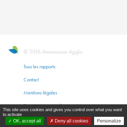
DYNAM
ÉCONO
SOLIDA
ET
DÉVEL
DURAB
© 2016 Annemasse Agglo
CO-
CONST
Tous les rapports
UN
Contact
AMÉNA
DURAB
Mentions légales
GARAN
Données personnelles
This site uses cookies and gives you control over what you want
UNE
to activate
Gestion des cookies
QUALIT
OK, accept all
Deny all cookies
Personalize