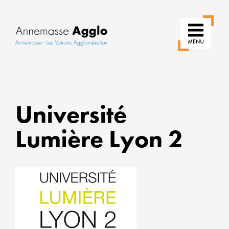
RÉINV
NOS
Université
USAGE
Lumière Lyon 2
POUR
UNE
VILLE
PLUS
VERTE
ALLIER