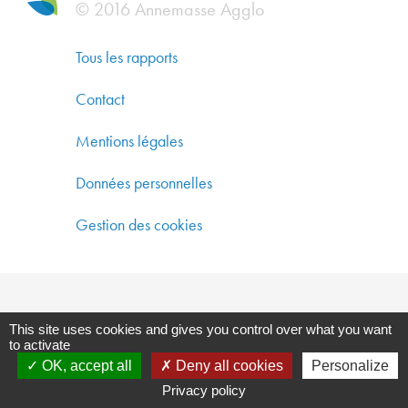
DYNAM
© 2016 Annemasse Agglo
ÉCONO
SOLIDA
Tous les rapports
ET
Contact
DÉVEL
DURAB
Mentions légales
CO-
Données personnelles
CONST
Gestion des cookies
UN
AMÉNA
DURAB
This site uses cookies and gives you control over what you want
GARAN
to activate
UNE
OK, accept all
Deny all cookies
Personalize
QUALIT
Privacy policy