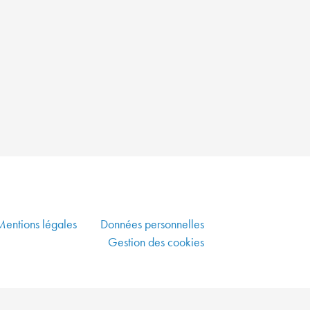
PLUS
VERTE
ALLIER
DYNAMISME
ÉCONOMIQUE,
SOLIDARITÉ
ET
DÉVELOPPEMENT
DURABLE
CO-
CONSTRUIRE
UN
Mentions légales
Données personnelles
AMÉNAGEMENT
Gestion des cookies
DURABLE
GARANTIR
UNE