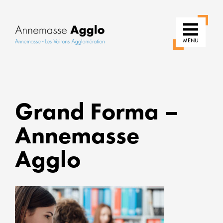
RÉIN
Grand Forma –
NOS
USAG
Annemasse
POUR
UNE
Agglo
VILLE
PLUS
VERT