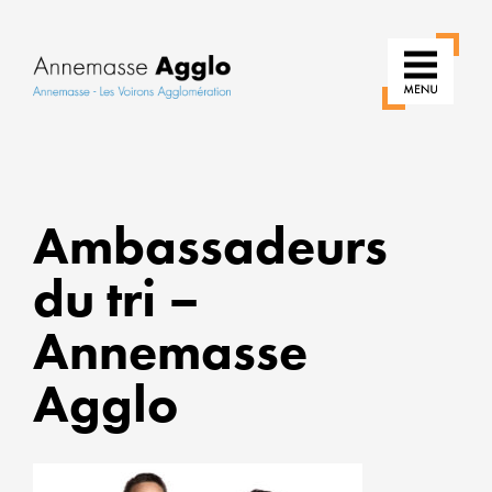
RÉIN
Ambassadeurs
NOS
USAG
du tri –
POU
Annemasse
UNE
VILLE
Agglo
PLUS
VERT