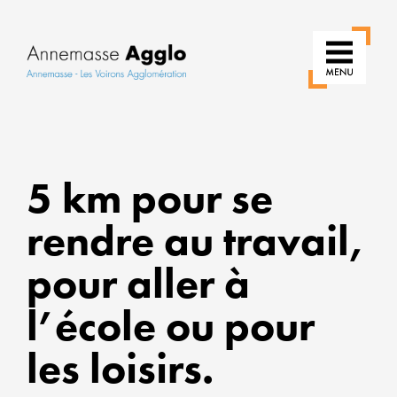
RÉIN
5 km pour se
NOS
USA
rendre au travail,
POU
pour aller à
UNE
VILL
l’école ou pour
PLUS
les loisirs.
VERT