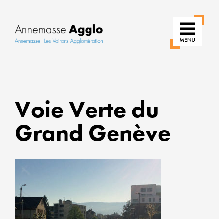
RÉIN
NOS
Voie Verte du
USAG
Grand Genève
POUR
UNE
VILLE
PLUS
VERTE