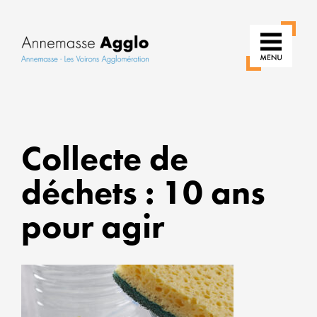
RÉIN
Collecte de
NOS
USAG
déchets : 10 ans
POUR
UNE
pour agir
VILLE
PLUS
VERT