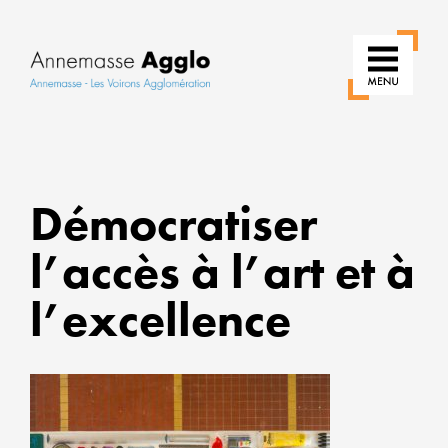
RÉIN
Démocratiser
NOS
USAG
l’accès à l’art et à
POUR
UNE
l’excellence
VILLE
PLUS
VERT