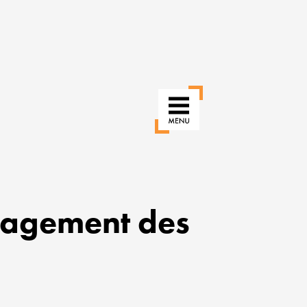
nagement des
RÉINVENTER
NOS
USAGES
POUR
UNE
VILLE