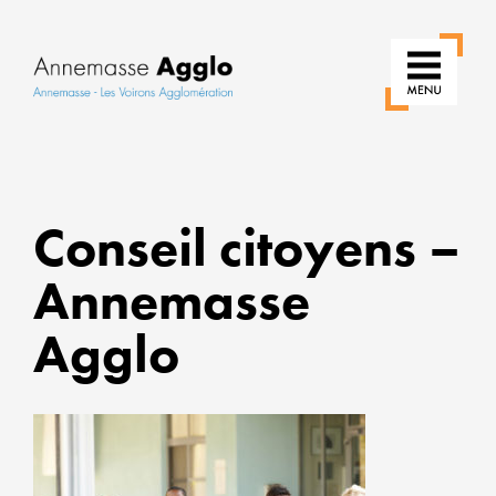
RÉIN
Conseil citoyens –
NOS
USAG
Annemasse
POUR
UNE
Agglo
VILLE
PLUS
VERT