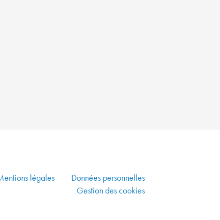
PLUS
VERTE
ALLIER
DYNAMISME
ÉCONOMIQUE,
SOLIDARITÉ
ET
DÉVELOPPEMENT
DURABLE
CO-
CONSTRUIRE
UN
AMÉNAGEMENT
Mentions légales
Données personnelles
DURABLE
Gestion des cookies
GARANTIR
UNE