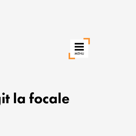
it la focale
RÉINVENTER
NOS
USAGES
POUR
UNE
VILLE