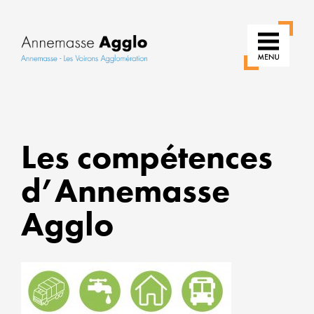
RÉIN
NOS
Les compétences
USAG
d’Annemasse
POUR
UNE
Agglo
VILLE
PLUS
VERTE
ALLIE