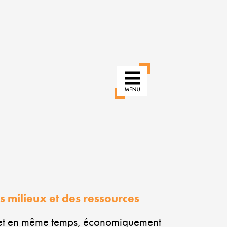
RÉINVENTER
NOS
USAGES
POUR
s milieux et des ressources
UNE
VILLE
t et en même temps, économiquement