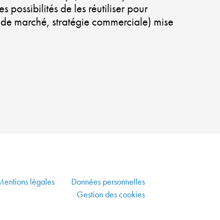
PLUS
s possibilités de les réutiliser pour
VERTE
ude de marché, stratégie commerciale) mise
ALLIER
DYNAMISME
ÉCONOMIQUE,
SOLIDARITÉ
ET
DÉVELOPPEMENT
DURABLE
CO-
CONSTRUIRE
UN
AMÉNAGEMENT
DURABLE
Mentions légales
Données personnelles
Gestion des cookies
GARANTIR
UNE